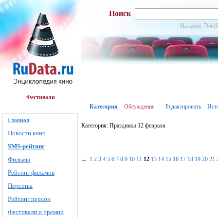
Поиск
На сайте: 76410
Фестивали
Категория
Обсуждение
Редактировать
Ист
Главная
Категория: Праздники 12 февраля
Новости кино
SMS-рейтинг
Фильмы
←
1
2
3
4
5
6
7
8
9
10
11
12
13
14
15
16
17
18
19
20
21
Рейтинг фильмов
Персоны
Рейтинг персон
Фестивали и премии