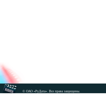
© ОАО «РуДата». Все права защищены.
Копирование любых материалов сайта, кроме GNU FDL,
допускается только с разрешения администрации.