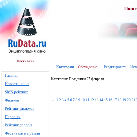
Поис
Фестивали
Категория
Обсуждение
Редактировать
Ист
Главная
Категория: Праздники 27 февраля
Новости кино
SMS-рейтинг
Фильмы
←
1
2
3
4
5
6
7
8
9
10
11
12
13
14
15
16
17
18
19
20
21
Рейтинг фильмов
Персоны
Рейтинг персон
Фестивали и премии