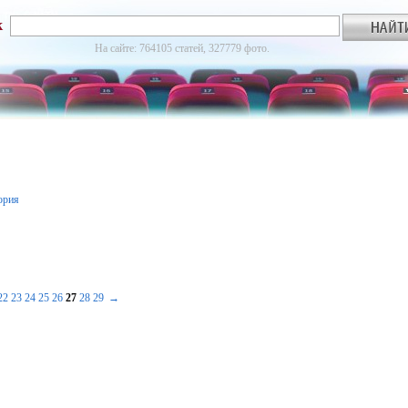
к
На сайте: 764105 статей, 327779 фото.
ория
22
23
24
25
26
27
28
29
→