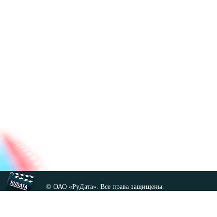
© ОАО «РуДата». Все права защищены.
Копирование любых материалов сайта, кроме GNU FDL,
допускается только с разрешения администрации.