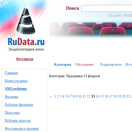
Поиск
На сайте: 76410
Фестивали
Категория
Обсуждение
Редактировать
Ист
Главная
Категория: Праздники 13 февраля
Новости кино
SMS-рейтинг
Фильмы
←
1
2
3
4
5
6
7
8
9
10
11
12
13
14
15
16
17
18
19
20
21
Рейтинг фильмов
Персоны
Рейтинг персон
Фестивали и премии